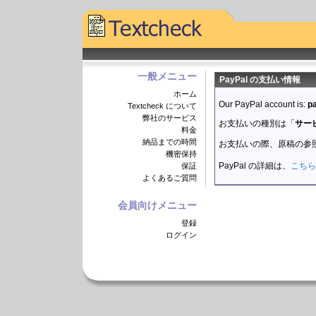
一般メニュー
PayPal の支払い情報
ホーム
Our PayPal account is:
p
Textcheck について
弊社のサービス
お支払いの種別は「
サー
料金
納品までの時間
お支払いの際、原稿の参
機密保持
PayPal の詳細は、
こちら
保証
よくあるご質問
会員向けメニュー
登録
ログイン