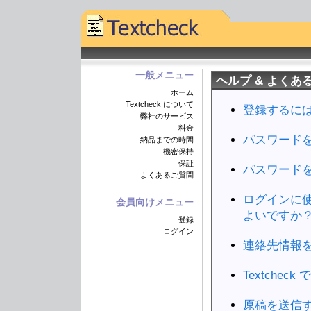
一般メニュー
ヘルプ & よくあ
ホーム
Textcheck について
登録するに
弊社のサービス
料金
パスワード
納品までの時間
機密保持
保証
パスワード
よくあるご質問
ログインに
会員向けメニュー
よいですか
登録
ログイン
連絡先情報
Textch
原稿を送信