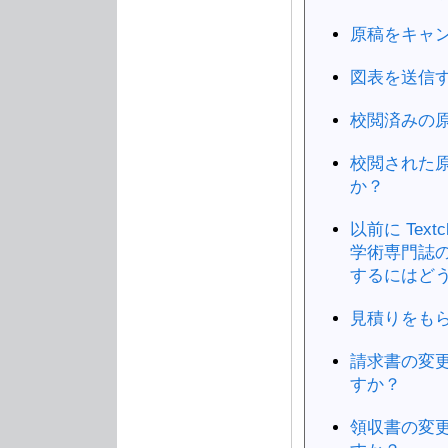
原稿をキャ
図表を送信
校閲済みの
校閲された
か？
以前に Tex
学術専門誌
するにはど
見積りをも
請求書の変
すか？
領収書の変