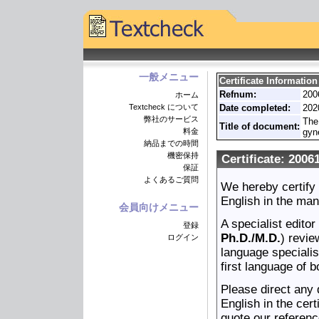
一般メニュー
Certificate Information
Refnum:
200
ホーム
Textcheck について
Date completed:
202
弊社のサービス
The 
Title of document:
料金
gyn
納品までの時間
機密保持
Certificate: 2006
保証
よくあるご質問
We hereby certify
English in the ma
会員向けメニュー
A specialist edito
登録
Ph.D./M.D.
) revie
ログイン
language speciali
first language of b
Please direct any q
English in the cert
quote our referenc